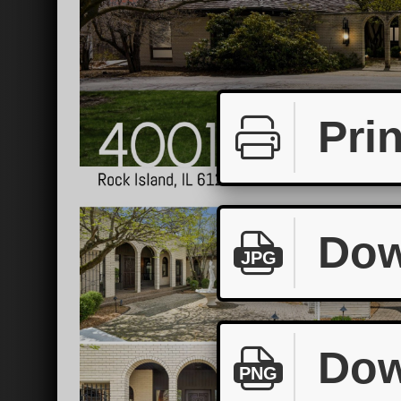
Prin
Dow
JPG
Dow
PNG