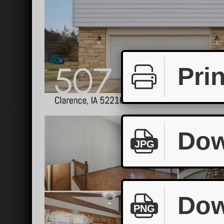
Prin
Dow
JPG
Dow
PNG